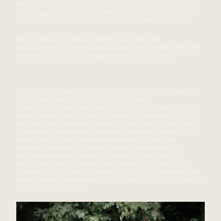
Nachwuchspferden, möglichst gut geritten und konnten die
Nachfrage teilweise nicht befriedigen, da bereits verkauft
oder manchmal auch einfach das Passende nicht dabei.
Wir freuen uns, dass der Markt sich erholt und
qualitätsvolle, rittige und gut aufgezogene Pferde nach wie
vor gesucht und auch entsprechend bezahlt werden.
Auf unserer Fohlenschau zeigte sich unserer Hengstfohlen
EL PRESIDENTE von Bourani aus unserer
Jahressiegerstute Emma Peel von Kentucky widerum von
seiner besen Seite um weckte Interesse vielerorts. Da wir
ihn nicht ganz abgeben möchten, haben wir uns für einen
Teilverkauf entschieden und ein Konsortium gebildet :) wir
freuen uns auf eine gemeinsame Aufzucht von dem
Reservechampion des westf. fohlenchampionats und
höchstbewerteten Fohlen auf unserer Schau am 30.6.
durch den stellv. Zuchtleiter Neel Heinrich Schoof mit 58
Punkten (Typ 9, Trab 9, Galopp 9,5) und sind gespannt auf
seine weitere Entwicklung.
https://www.youtube.com/watch?
v=o91bNmAQfYA&t=6s