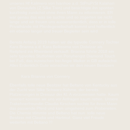
unseres Hf Kalimero von Ivanhoe a.d. StPruPrSt Kalahari
von Donaufels (Z Silke Tren) und besichtigte ihn spontan
kurzfristig zunächst ohne ihren Mann zu informieren. ER
war genau das was sie suchte und so zögerten sie nicht
lange und wir freuen uns ausserordentlich, dass er in tolle
Privathände mit Pferdegesellschaft kommt und hoffentlich
ein ebenso langer und treuer Begleiter sein wird
Bereits Anfang 2019 haben wir die typvolle Connery Tochter
Kara Brianna a.d. Kara Bellissima von Distelzar als
Reitpferd ins Rheinland verkauft. Brianna führte 2018 ein
sehr typvolles Stutfohlen von Ponyhengst Diamond Touch
bei Fuß, das inzwischen bei Angie Walker in GB aufwächst.
Alles Erdenklich Gute wünschen wir den neuen Besitzern
Kara Brianna von Connery
Ebenfalls tolle neue Besitzer hat Beltano von Kentucky aus
der Zucht von Silke Schwarz-Kühme, der bereits
Platzierungen in Dresuur der Kl. A vorzuweisen hatte. Kaum
inseriert konnten wir uns vor Anfragen kaum retten. Unsere
Trakehnerfreundin Claudia Kirschen suchte für ihren Mann
das passende Pferd und kam umgehend zum Probereiten.
Die Chemie stimmte und Beltano hat nun tolle neue
Besitzer mit Claudia und Hartmut. Ganz viel Freude
weiterhin mit Beltano !!!