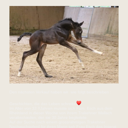
Den nächsten Verkauf haben wir wie folgt beschrieben :
Geschichten, die das Leben schreibt
Im Alter von 33 !!Jahren musste sich Fam. Esch aus dem
Rheinland in dieser Woche von ihrem Trakehner Wallach
verabschieden, der sie 30 Jahre begleitete.
Auf der Suche nach einem grossrahmigen Trakehner
Nachwuchspferd für ihren Mann sah Frau Esch das Inserat