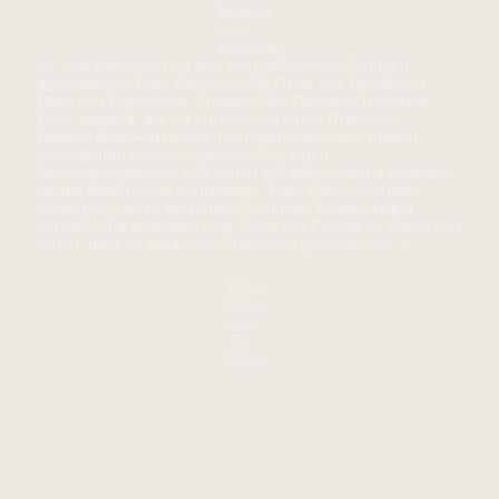
Beltano
von
Kentucky
Im Juni inserierten wir den spät geborenen 3jährigen
dynamischen Prinz Oliver von Sir Oliver a.d. bewährten
Pillau von Caprimond, Züchter Silke Ottmann-Trenschel.
Fam. Weiland, die vor kurzem von ihrem lTrakehner
Wallach Abschied nehmen mussten sahen das Inserat,
vereinbarten noch am gleichen Tag einen
Besichtigungstermin und schon am selben Abend erhielten
wir die telefonische Kaufzusage. Prinz Oliver wechselt
Anfang August zu Weilands, wo ihn die Tochter selber
anreiten und ausbilden wird. Ganz viel Freude an Oliver und
schön, dass es wieder ein Trakehner geworden ist :)
Prinz
Oliver
von
Sir
Oliver