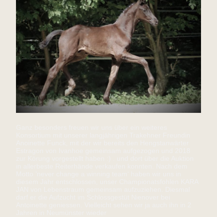
Ganz besonders freuen wir uns über ein weiteres
Konsortium mit unserer langjährigen Trakehner Freundin
Anoinette Funck, mit der wir bereits den Hengstanwärter
Estragon von Ivanhoe gemeinsam aufgezogen und 2018
zur Körung vorgestellt haben :) . und dort über die Auktion
in allerbeste Reiterhände verkaufen konnten. Nach dem
Motto ’never change a winning team‘ haben wir uns in
diesem Jahr entschlossen, unser Championatsfohlen KARA
JAN von Lebenstraum gemeinsam aufzuziehen. Diesmal
darf er die Aufzucht im Schlossgestüt Nienover bei
Antoinette geniessen. Vielleicht sehen wir ja auch ihn in 2
Jahren in Neumünster wieder