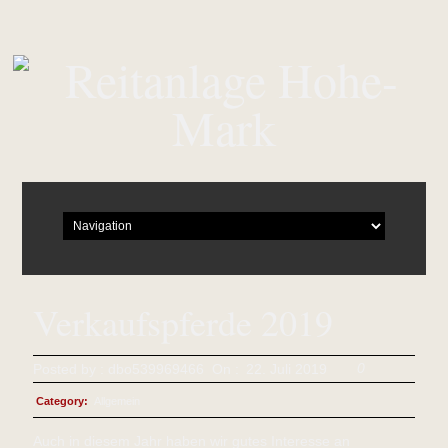
Verkaufspferde 2019
0
Posted by :
dbo539969466
On :
22. Juli 2019
Category:
Allgemein
Auch in diesem Jahr haben wir gutes Interesse an