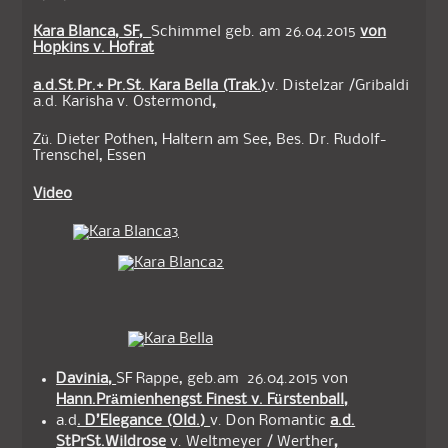
Kara Blanca, SF,
Schimmel geb. am 26.04.2015
von
Hopkins v. Hofrat
a.d.St.Pr.+ Pr.St. Kara Bella (Trak.)
v. Distelzar /Gribaldi
a.d. Karisha v. Ostermond
,
Zü. Dieter Pothen, Haltern am See, Bes. Dr. Rudolf-
Trenschel, Essen
Video
Davinia,
SF Rappe, geb.am 26.04.2015 von
Hann.Prämienhengst Finest v. Fürstenball,
a.d
. D’Elegance (Old.)
v. Don Romantic
a.d.
StPrSt.Wildrose
v. Weltmeyer / Werther
,